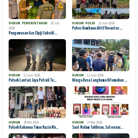
HUKUM
,
PEMERINTAHAN
20 Juli
HUKUM
,
POLRI
25 Juni 2026
2026
Polres Bombana Aktif Berantas …
Pengawasan Gas Elpiji Subsidi …
HUKUM
13 Juni 2026
HUKUM
12 Juni 2026
Polsek Lantari Jaya Patroli Te…
Warga Desa Langkema Ditemukan …
HUKUM
29 Mei 2026
HUKUM
27 Mei 2026
Polsek Kabaena Timur Razia Mir…
Saat Malam Takbiran, Satresnar…