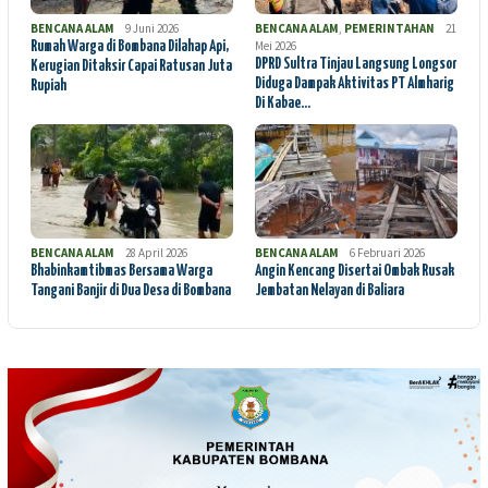
BENCANA ALAM
9 Juni 2026
BENCANA ALAM
,
PEMERINTAHAN
21
Mei 2026
Rumah Warga di Bombana Dilahap Api,
DPRD Sultra Tinjau Langsung Longsor
Kerugian Ditaksir Capai Ratusan Juta
Diduga Dampak Aktivitas PT Almharig
Rupiah
Di Kabae…
BENCANA ALAM
28 April 2026
BENCANA ALAM
6 Februari 2026
Bhabinkamtibmas Bersama Warga
Angin Kencang Disertai Ombak Rusak
Tangani Banjir di Dua Desa di Bombana
Jembatan Nelayan di Baliara