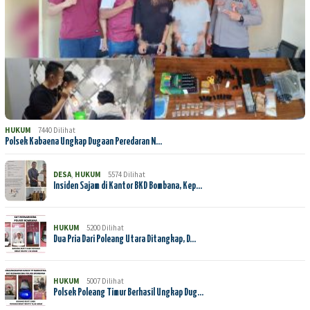
HUKUM
7440 Dilihat
Polsek Kabaena Ungkap Dugaan Peredaran N…
DESA
,
HUKUM
5574 Dilihat
Insiden Sajam di Kantor BKD Bombana, Kep…
HUKUM
5200 Dilihat
Dua Pria Dari Poleang Utara Ditangkap, D…
HUKUM
5007 Dilihat
Polsek Poleang Timur Berhasil Ungkap Dug…