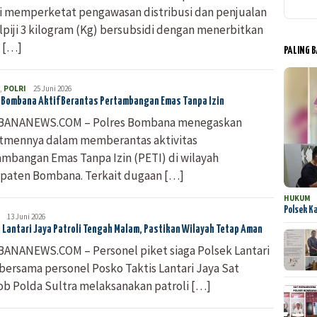
i memperketat pengawasan distribusi dan penjualan
lpiji 3 kilogram (Kg) bersubsidi dengan menerbitkan
t […]
PALING 
,
POLRI
Bombana
25 Juni 2026
News
 Bombana Aktif Berantas Pertambangan Emas Tanpa Izin
ANANEWS.COM – Polres Bombana menegaskan
tmennya dalam memberantas aktivitas
mbangan Emas Tanpa Izin (PETI) di wilayah
paten Bombana. Terkait dugaan […]
HUKUM
Polsek K
Bombana
13 Juni 2026
News
 Lantari Jaya Patroli Tengah Malam, Pastikan Wilayah Tetap Aman
ANANEWS.COM – Personel piket siaga Polsek Lantari
bersama personel Posko Taktis Lantari Jaya Sat
ob Polda Sultra melaksanakan patroli […]