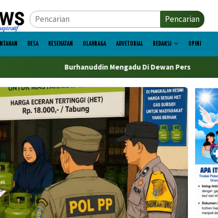
Pencarian
INTAHAN
DESA
KESEHATAN
OLAHRAGA
ADVETORIAL
REDAKSI
OPINI
Burhanuddin Mengadu Di Dewan Pers
DPR Bombana Kriti