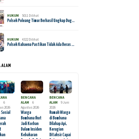
HUKUM
5011 Dilihat
Polsek Poleang Timur Berhasil Ungkap Dug…
HUKUM
4322 Dilihat
Polsek Kabaena Pastikan Tidak Ada Beras …
A ALAM
CANA
BENCANA
BENCANA
M
6
ALAM
6
ALAM
9 Juni
us 2026
Agustus 2026
2026
 Sosial
Warga
Rumah Warga
ana
Bombana Ikut
di Bombana
erak
Jadi Korban
Dilahap Api,
t
Dalam Insiden
Kerugian
rkan
Kebakaran
Ditaksir Capai