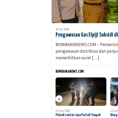
20 Juli 2026
Pengawasan Gas Elpiji Subsidi 
BOMBANANEWS.COM – Pemerinta
pengawasan distribusi dan penjua
menerbitkan surat […]
BOMBANANEWS.COM
«
25 Juni 2026
13 Juni 2026
12 Jun
Polres Bombana Aktif Berantas
Polsek Lantari Jaya Patroli Tengah
Warga