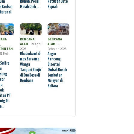
uan
Rumah, Polisi
Ratusan Juta
k Korban
Masih Oleh …
Rupiah
karan di
CANA
BENCANA
BENCANA
M
,
ALAM
28 April
ALAM
6
ERINTAH
2026
Februari 2026
21 Mei
Bhabinkamtib
Angin
mas Bersama
Kencang
 Sultra
Warga
Disertai
au
Tangani Banjir
Ombak Rusak
sung
di Dua Desa di
Jembatan
sor
Bombana
Nelayan di
ga
Baliara
ak
vitas PT
rig Di
ae…