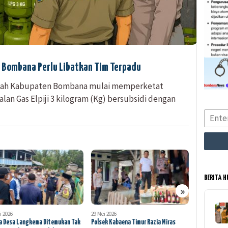
di Bombana Perlu Libatkan Tim Terpadu
h Kabupaten Bombana mulai memperketat
lan Gas Elpiji 3 kilogram (Kg) bersubsidi dengan
BERITA 
»
i 2026
29 Mei 2026
27 Mei 2026
 Desa Langkema Ditemukan Tak
Polsek Kabaena Timur Razia Miras
Saat Malam 