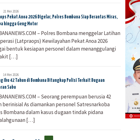
Bombana
21 Mei 2026
News
ops Pekat Anoa 2026 Digelar, Polres Bombana Siap Berantas Miras,
ba hingga Geng Motor
ANANEWS.COM – Polres Bombana menggelar Latihan
perasi (Latpraops) Kewilayahan Pekat Anoa 2026
gai bentuk kesiapan personel dalam menanggulangi
akit […]
Bombana
14 Mei 2026
News
g Ibu 42 Tahun di Bombana Ditangkap Polisi Terkait Dugaan
aran Sabu
ANANEWS.COM – Seorang perempuan berusia 42
 berinisial As diamankan personel Satresnarkoba
es Bombana dalam kasus dugaan tindak pidana
alahgunaan […]