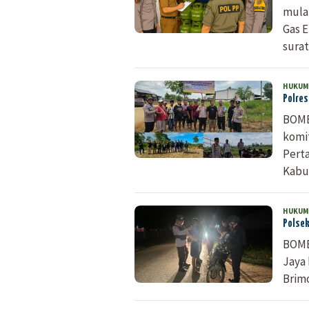
mula
Gas E
sura
HUKUM
Polres
BOMB
komi
Perta
Kabu
HUKUM
Polsek
BOMB
Jaya 
Brim