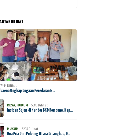
BANYAK DILIHAT
7444 Dilihat
abaena Ungkap Dugaan Peredaran N…
DESA
,
HUKUM
5580 Dilihat
Insiden Sajam di Kantor BKD Bombana, Kep…
HUKUM
5205 Dilihat
Dua Pria Dari Poleang Utara Ditangkap, D…