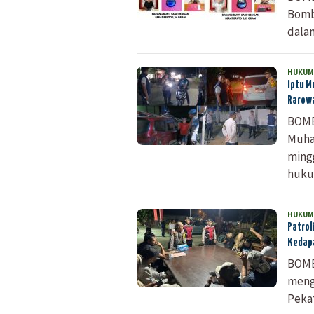
Bomb
dalam
HUKUM
Iptu M
Rarow
BOMB
Muha
mingg
huku
HUKUM
Patrol
Kedap
BOMB
meng
Peka