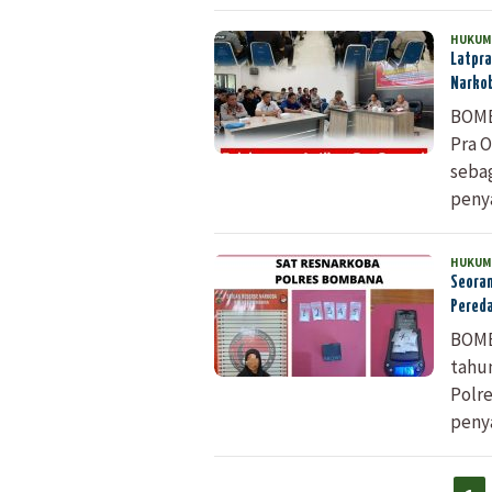
HUKUM
Latpra
Narko
BOMB
Pra O
seba
peny
HUKUM
Seoran
Pered
BOMB
tahun
Polr
peny