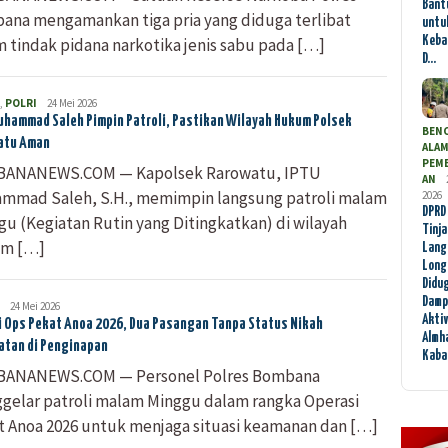
Bant
ana mengamankan tiga pria yang diduga terlibat
untu
Keba
 tindak pidana narkotika jenis sabu pada […]
D…
,
POLRI
Bombana
24 Mei 2026
News
uhammad Saleh Pimpin Patroli, Pastikan Wilayah Hukum Polsek
BEN
atu Aman
ALA
PEM
ANANEWS.COM — Kapolsek Rarowatu, IPTU
AN
mmad Saleh, S.H., memimpin langsung patroli malam
2026
DPRD
u (Kegiatan Rutin yang Ditingkatkan) di wilayah
Tinj
m […]
Lang
Long
Didu
Damp
Bombana
24 Mei 2026
Akti
News
i Ops Pekat Anoa 2026, Dua Pasangan Tanpa Status Nikah
Almha
atan di Penginapan
Kab
ANANEWS.COM — Personel Polres Bombana
gelar patroli malam Minggu dalam rangka Operasi
t Anoa 2026 untuk menjaga situasi keamanan dan […]