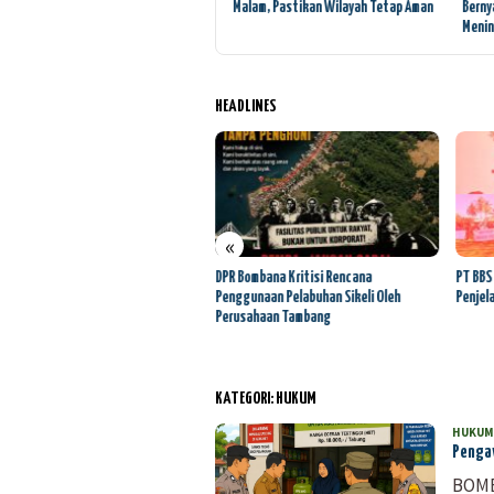
Pertambangan Emas Tanpa Izin
Malam, Pastikan Wilayah Tetap Aman
Berny
Menin
HEADLINES
«
anuddin Mengadu Di Dewan Pers
DPR Bombana Kritisi Rencana
PT BBS
Penggunaan Pelabuhan Sikeli Oleh
Penjel
Perusahaan Tambang
KATEGORI:
HUKUM
HUKUM
Pengaw
BOMB