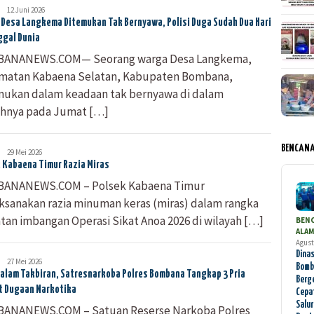
Bombana
12 Juni 2026
News
Desa Langkema Ditemukan Tak Bernyawa, Polisi Duga Sudah Dua Hari
gal Dunia
ANANEWS.COM— Seorang warga Desa Langkema,
matan Kabaena Selatan, Kabupaten Bombana,
mukan dalam keadaan tak bernyawa di dalam
hnya pada Jumat […]
BENCAN
Bombana
29 Mei 2026
News
 Kabaena Timur Razia Miras
ANANEWS.COM – Polsek Kabaena Timur
ksanakan razia minuman keras (miras) dalam rangka
tan imbangan Operasi Sikat Anoa 2026 di wilayah […]
BEN
ALA
Agust
Dinas
Bombana
27 Mei 2026
Bomb
News
alam Takbiran, Satresnarkoba Polres Bombana Tangkap 3 Pria
Berg
t Dugaan Narkotika
Cepa
Salu
ANANEWS.COM – Satuan Reserse Narkoba Polres