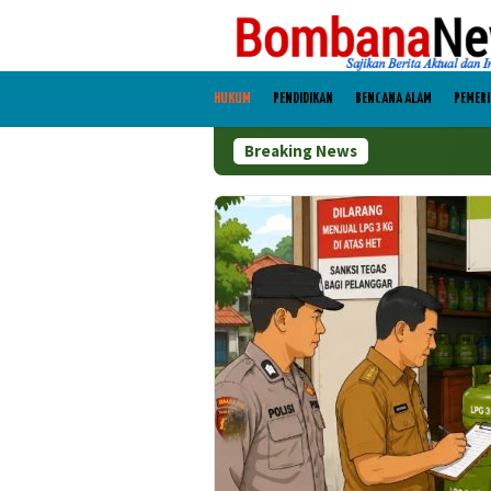
Loncat
ke
konten
HUKUM
PENDIDIKAN
BENCANA ALAM
PEMER
Breaking News