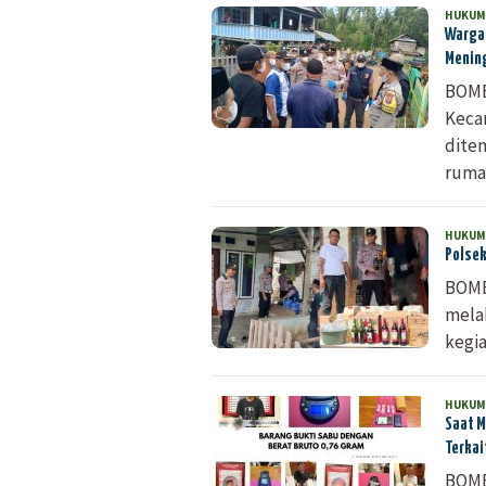
HUKUM
Warga 
Mening
BOMB
Keca
dite
ruma
HUKUM
Polsek
BOMB
mela
kegia
HUKUM
Saat M
Terkai
BOMB