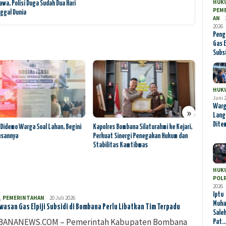
HUK
awa, Polisi Duga Sudah Dua Hari
Polres Bomba
PEM
ggal Dunia
Dugaan Nark
AN
2026
Peng
Gas E
Subs
HUK
Juni 
Warg
»
Lang
Dite
 Didemo Warga Soal Lahan, Begini
Kapolres Bombana Silaturahmi ke Kejari,
Polres B
asannya
Perkuat Sinergi Penegakan Hukum dan
Bombana 
Stabilitas Kamtibmas
Jaga Kam
Pembang
HUK
POLR
2026
Iptu
,
PEMERINTAHAN
Bombana
20 Juli 2026
Muh
News
asan Gas Elpiji Subsidi di Bombana Perlu Libatkan Tim Terpadu
Saleh
ANANEWS.COM – Pemerintah Kabupaten Bombana
Pat