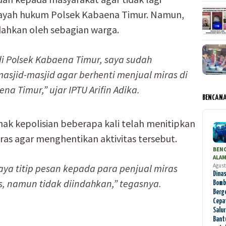
layah hukum Polsek Kabaena Timur. Namun,
dahkan oleh sebagian warga.
di Polsek Kabaena Timur, saya sudah
sjid-masjid agar berhenti menjual miras di
a Timur,” ujar IPTU Arifin Adika.
BENCAN
ak kepolisian beberapa kali telah menitipkan
ras agar menghentikan aktivitas tersebut.
BEN
ALA
Agust
aya titip pesan kepada para penjual miras
Dinas
s, namun tidak diindahkan,” tegasnya.
Bomb
Berg
Cepa
Salu
Bant