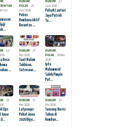
UM
,
HUKUM
,
HUKUM
13
ERINTAH
POLRI
25
Juni 2026
20 Juli
Juni 2026
Polsek Lantari
Polres
Jaya Patroli
awasan
Bombana Aktif
Te…
lpiji
Berantas …
idi …
UM
12
HUKUM
27
HUKUM
,
2026
Mei 2026
POLRI
24 Mei
2026
a Desa
Saat Malam
Iptu
kema
Takbiran,
Muhammad
mukan …
Satresnar…
Saleh Pimpin
Pat…
UM
24
HUKUM
21
HUKUM
14
026
Mei 2026
Mei 2026
li Ops
Latpraops
Seorang Ibu 42
t Anoa
Pekat Anoa
Tahun di
, D…
2026 Dige…
Bomban…