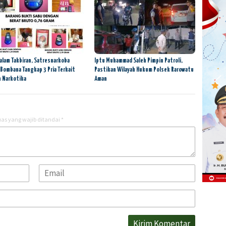
alam Takbiran, Satresnarkoba
Iptu Muhammad Saleh Pimpin Patroli,
 Bombana Tangkap 3 Pria Terkait
Pastikan Wilayah Hukum Polsek Rarowatu
 Narkotika
Aman
as yang wajib ditandai
*