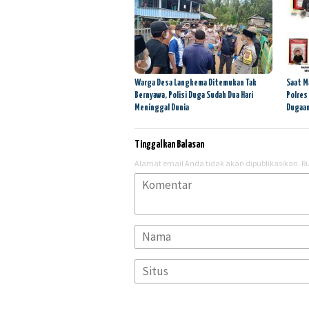
Warga Desa Langkema Ditemukan Tak
Saat M
Bernyawa, Polisi Duga Sudah Dua Hari
Polres
Meninggal Dunia
Dugaan
Tinggalkan Balasan
Alamat email Anda tidak akan dipublikasikan.
Ru