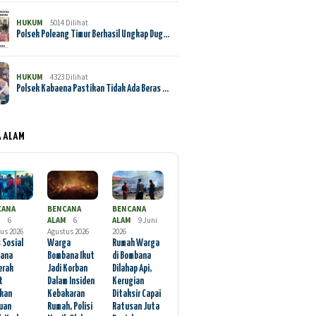
HUKUM
5014 Dilihat
Polsek Poleang Timur Berhasil Ungkap Dug…
HUKUM
4323 Dilihat
Polsek Kabaena Pastikan Tidak Ada Beras …
A ALAM
CANA
BENCANA
BENCANA
M
6
ALAM
6
ALAM
9 Juni
us 2026
Agustus 2026
2026
 Sosial
Warga
Rumah Warga
ana
Bombana Ikut
di Bombana
erak
Jadi Korban
Dilahap Api,
t
Dalam Insiden
Kerugian
rkan
Kebakaran
Ditaksir Capai
uan
Rumah, Polisi
Ratusan Juta