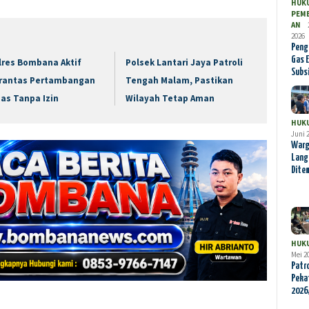
HUK
PEM
AN
2026
Peng
Gas E
lres Bombana Aktif
Polsek Lantari Jaya Patroli
Subs
rantas Pertambangan
Tengah Malam, Pastikan
as Tanpa Izin
Wilayah Tetap Aman
HUK
Juni 
Warg
Lang
Dite
HUK
Mei 2
Patro
Peka
2026