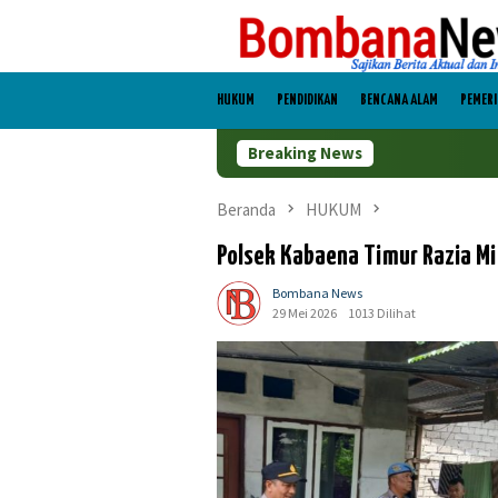
Loncat
ke
konten
HUKUM
PENDIDIKAN
BENCANA ALAM
PEMER
Breaking News
Beranda
HUKUM
Polsek Kabaena Timur Razia Mi
Bombana News
29 Mei 2026
1013 Dilihat