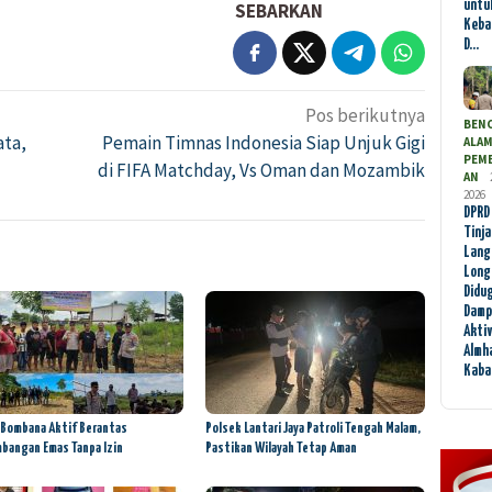
untu
SEBARKAN
Keba
D…
Pos berikutnya
BEN
ata,
Pemain Timnas Indonesia Siap Unjuk Gigi
ALA
PEM
di FIFA Matchday, Vs Oman dan Mozambik
AN
2026
DPRD
Tinj
Lang
Long
Didu
Damp
Akti
Almha
Kab
 Bombana Aktif Berantas
Polsek Lantari Jaya Patroli Tengah Malam,
bangan Emas Tanpa Izin
Pastikan Wilayah Tetap Aman