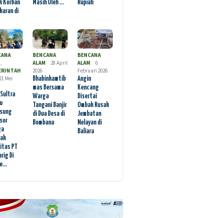
k Korban
Masih Oleh …
Rupiah
karan di
CANA
BENCANA
BENCANA
M
,
ALAM
28 April
ALAM
6
ERINTAH
2026
Februari 2026
21 Mei
Bhabinkamtib
Angin
mas Bersama
Kencang
 Sultra
Warga
Disertai
au
Tangani Banjir
Ombak Rusak
sung
di Dua Desa di
Jembatan
sor
Bombana
Nelayan di
ga
Baliara
ak
vitas PT
rig Di
ae…