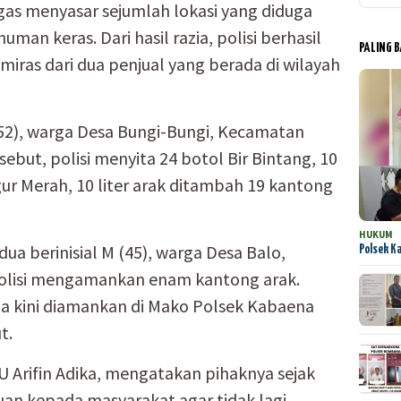
gas menyasar sejumlah lokasi yang diduga
an keras. Dari hasil razia, polisi berhasil
PALING 
iras dari dua penjual yang berada di wilayah
(52), warga Desa Bungi-Bungi, Kecamatan
sebut, polisi menyita 24 botol Bir Bintang, 10
ur Merah, 10 liter arak ditambah 19 kantong
HUKUM
dua berinisial M (45), warga Desa Balo,
Polsek K
olisi mengamankan enam kantong arak.
zia kini diamankan di Mako Polsek Kabaena
t.
 Arifin Adika, mengatakan pihaknya sejak
an kepada masyarakat agar tidak lagi