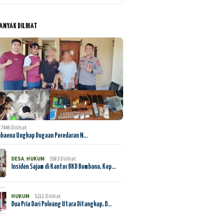
BANYAK DILIHAT
7446 Dilihat
abaena Ungkap Dugaan Peredaran N…
DESA
,
HUKUM
5583 Dilihat
Insiden Sajam di Kantor BKD Bombana, Kep…
HUKUM
5211 Dilihat
Dua Pria Dari Poleang Utara Ditangkap, D…