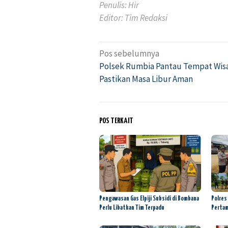
Penulis: Hir
Editor: Tim Redaksi
Pos sebelumnya
Navigasi
Polsek Rumbia Pantau Tempat Wis
pos
Pastikan Masa Libur Aman
POS TERKAIT
Pengawasan Gas Elpiji Subsidi di Bombana
Polres
Perlu Libatkan Tim Terpadu
Pertam