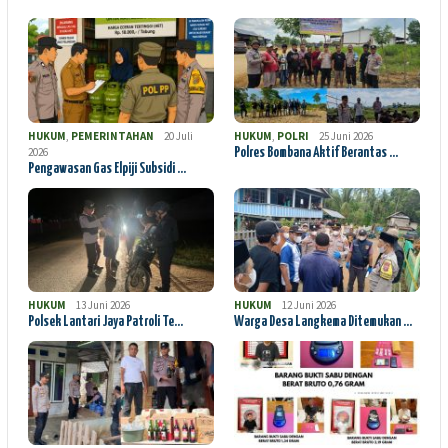
HUKUM
,
PEMERINTAHAN
20 Juli
HUKUM
,
POLRI
25 Juni 2026
2026
Polres Bombana Aktif Berantas …
Pengawasan Gas Elpiji Subsidi …
HUKUM
13 Juni 2026
HUKUM
12 Juni 2026
Polsek Lantari Jaya Patroli Te…
Warga Desa Langkema Ditemukan …