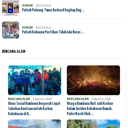
HUKUM
5012 Dilihat
Polsek Poleang Timur Berhasil Ungkap Dug…
HUKUM
4323 Dilihat
Polsek Kabaena Pastikan Tidak Ada Beras …
BENCANA ALAM
BENCANA ALAM
6 Agustus 2026
BENCANA ALAM
6 Agustus 2026
Dinas Sosial Bombana Bergerak Cepat
Warga Bombana Ikut Jadi Korban
Salurkan Bantuan untuk Korban
Dalam Insiden Kebakaran Rumah,
Kebakaran di D…
Polisi Masih Oleh …