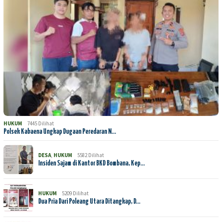
HUKUM
7445 Dilihat
Polsek Kabaena Ungkap Dugaan Peredaran N…
DESA
,
HUKUM
5582 Dilihat
Insiden Sajam di Kantor BKD Bombana, Kep…
HUKUM
5209 Dilihat
Dua Pria Dari Poleang Utara Ditangkap, D…