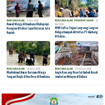
BENCANA ALAM
9 Juni 2026
BENCANA ALAM
,
PEMERINTAHAN
21
Mei 2026
Rumah Warga di Bombana Dilahap Api,
DPRD Sultra Tinjau Langsung Longsor
Kerugian Ditaksir Capai Ratusan Juta
Diduga Dampak Aktivitas PT Almharig
Rupiah
Di Kabae…
BENCANA ALAM
28 April 2026
BENCANA ALAM
6 Februari 2026
Bhabinkamtibmas Bersama Warga
Angin Kencang Disertai Ombak Rusak
Tangani Banjir di Dua Desa di Bombana
Jembatan Nelayan di Baliara