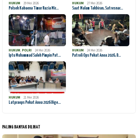
HUKUM
29 Mei 2026
HUKUM
27 Mei 2026
Polsek Kabaena Timur Razia Mir…
Saat Malam Takbiran, Satresnar…
HUKUM
,
POLRI
24 Mei 2026
HUKUM
24 Mei 2026
Iptu Muhammad Saleh Pimpin Pat…
Patroli Ops Pekat Anoa 2026, D…
HUKUM
21 Mei 2026
Latpraops Pekat Anoa 2026 Dige…
PALING BANYAK DILIHAT