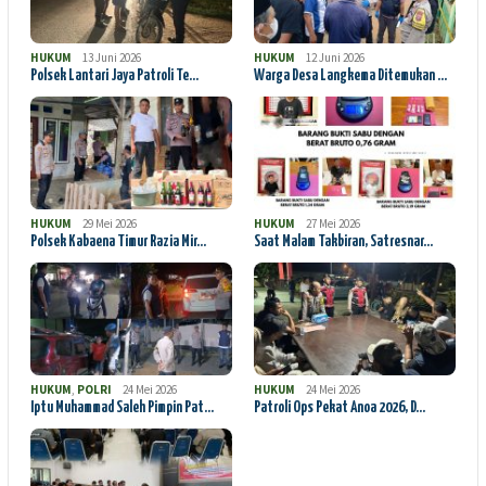
HUKUM
13 Juni 2026
HUKUM
12 Juni 2026
Polsek Lantari Jaya Patroli Te…
Warga Desa Langkema Ditemukan …
HUKUM
29 Mei 2026
HUKUM
27 Mei 2026
Polsek Kabaena Timur Razia Mir…
Saat Malam Takbiran, Satresnar…
HUKUM
,
POLRI
24 Mei 2026
HUKUM
24 Mei 2026
Iptu Muhammad Saleh Pimpin Pat…
Patroli Ops Pekat Anoa 2026, D…