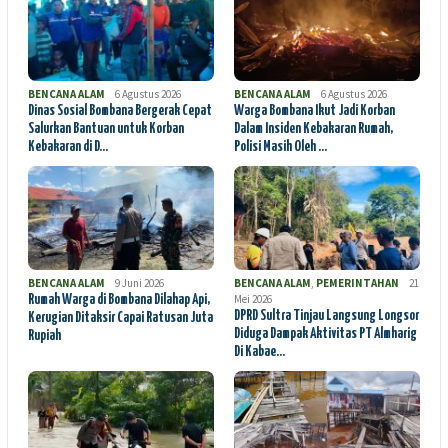
BENCANA ALAM
6 Agustus 2026
BENCANA ALAM
6 Agustus 2026
Dinas Sosial Bombana Bergerak Cepat
Warga Bombana Ikut Jadi Korban
Salurkan Bantuan untuk Korban
Dalam Insiden Kebakaran Rumah,
Kebakaran di D…
Polisi Masih Oleh …
BENCANA ALAM
9 Juni 2026
BENCANA ALAM
,
PEMERINTAHAN
21
Mei 2026
Rumah Warga di Bombana Dilahap Api,
DPRD Sultra Tinjau Langsung Longsor
Kerugian Ditaksir Capai Ratusan Juta
Diduga Dampak Aktivitas PT Almharig
Rupiah
Di Kabae…