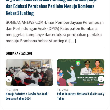
dan Edukasi Perubahan Perilaku Menuju Bombana
Bebas Stunting
BOMBANANEWS.COM-Dinas Pemberdayaan Perempuan
dan Perlindungan Anak (DP3A) Kabupaten Bombana
menggelar kampanye dan edukasi perubahan perilaku
menuju Bombana bebas stunting di […]
BOMBANANEWS.COM
«
»
9 Juli 2024
13 Juni 2024
1
Pekan Imunisasi Nasional Polio Usia 0-7
Persiapan Dinas DP3A Bombana hadapi
M
Tahun
Penilaian Anugerah Parahita Ekapraya
B
Tahun 2025