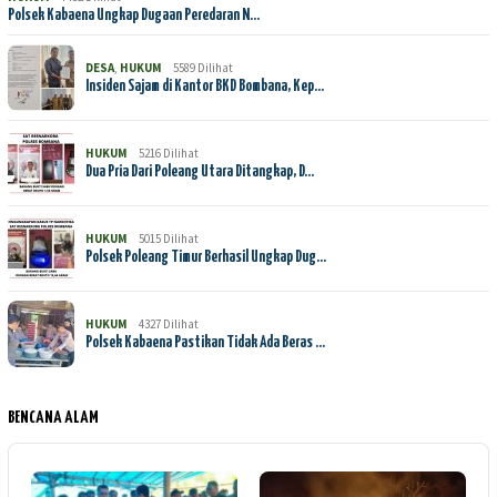
Polsek Kabaena Ungkap Dugaan Peredaran N…
DESA
,
HUKUM
5589 Dilihat
Insiden Sajam di Kantor BKD Bombana, Kep…
HUKUM
5216 Dilihat
Dua Pria Dari Poleang Utara Ditangkap, D…
HUKUM
5015 Dilihat
Polsek Poleang Timur Berhasil Ungkap Dug…
HUKUM
4327 Dilihat
Polsek Kabaena Pastikan Tidak Ada Beras …
BENCANA ALAM