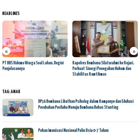
HEADLINES
«
»
Kapolres Bombana Silaturahmi ke Kejari,
Polres Bombana dan Kondim 1431 Bombana
Perkuat Sinergi Penegakan Hukum dan
Perkuat Sinergi, Komitmen Jaga
Stabilitas Kamtibmas
Kamtibmas dan Dukung Pembangunan
TAG:
ANAK
DP3A Bombana Libatkan Psikolog dalam Kampanye dan Edukasi
Perubahan Perilaku Menuju Bombana Bebas Stunting
Pekan Imunisasi Nasional Polio Usia 0-7 Tahun