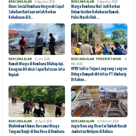
BENCANA ALAM
6 Agustus 2026
BENCANA ALAM
6 Agustus 2026
Dinas Sosial Bombana Bergerak Cepat
Warga Bombana Ikut Jadi Korban
Salurkan Bantuan untuk Korban
Dalam Insiden Kebakaran Rumah,
Kebakaran di D…
Polisi Masih Oleh …
BENCANA ALAM
9 Juni 2026
BENCANA ALAM
,
PEMERINTAHAN
21
Mei 2026
Rumah Warga di Bombana Dilahap Api,
DPRD Sultra Tinjau Langsung Longsor
Kerugian Ditaksir Capai Ratusan Juta
Diduga Dampak Aktivitas PT Almharig
Rupiah
Di Kabae…
BENCANA ALAM
28 April 2026
BENCANA ALAM
6 Februari 2026
Bhabinkamtibmas Bersama Warga
Angin Kencang Disertai Ombak Rusak
Tangani Banjir di Dua Desa di Bombana
Jembatan Nelayan di Baliara