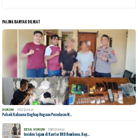
PALING BANYAK DILIHAT
HUKUM
7452 Dilihat
Polsek Kabaena Ungkap Dugaan Peredaran N…
DESA
,
HUKUM
5589 Dilihat
Insiden Sajam di Kantor BKD Bombana, Kep…