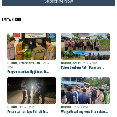
BERITA HUKUM
HUKUM
,
PEMERINTAHAN
20 Juli
HUKUM
,
POLRI
25 Juni 2026
2026
Polres Bombana Aktif Berantas …
Pengawasan Gas Elpiji Subsidi …
HUKUM
13 Juni 2026
HUKUM
12 Juni 2026
Polsek Lantari Jaya Patroli Te…
Warga Desa Langkema Ditemukan …