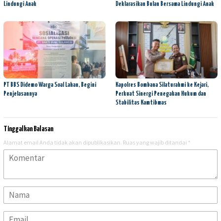
Lindungi Anak
Deklarasikan Bulan Bersama Lindungi Anak
PT BBS Didemo Warga Soal Lahan, Begini
Kapolres Bombana Silaturahmi ke Kejari,
Penjelasannya
Perkuat Sinergi Penegakan Hukum dan
Stabilitas Kamtibmas
Tinggalkan Balasan
Alamat email Anda tidak akan dipublikasikan.
Ruas yang wajib ditandai
*