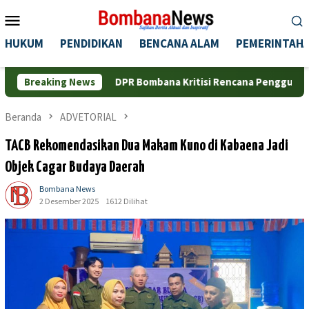
Loncat
Menu
ke
Mobile
konten
HUKUM
PENDIDIKAN
BENCANA ALAM
PEMERINTAH
DPR Bombana Kritisi Rencana Penggunaan Pelabuhan Sikeli
Breaking News
Beranda
ADVETORIAL
TACB Rekomendasikan Dua Makam Kuno di Kabaena Jadi
Objek Cagar Budaya Daerah
Bombana News
2 Desember 2025
1612 Dilihat