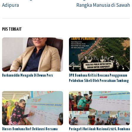
Adipura
Rangka Manusia di Sawah
POS TERKAIT
Burhanuddin Mengadu Di Dewan Pers
DPR Bombana Kritisi Rencana Penggunaan
Pelabuhan Sikeli Oleh Perusahaan Tambang
Dinsos Bombana Ikut Deklarasi Bersama
Peringati Hari Anak Nasional 2026, Bombana