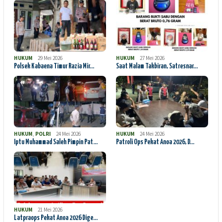
HUKUM
29 Mei 2026
HUKUM
27 Mei 2026
Polsek Kabaena Timur Razia Mir…
Saat Malam Takbiran, Satresnar…
HUKUM
,
POLRI
24 Mei 2026
HUKUM
24 Mei 2026
Iptu Muhammad Saleh Pimpin Pat…
Patroli Ops Pekat Anoa 2026, D…
HUKUM
21 Mei 2026
Latpraops Pekat Anoa 2026 Dige…