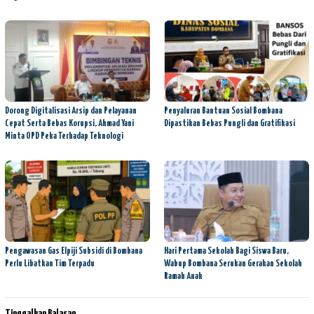
Dorong Digitalisasi Arsip dan Pelayanan
Penyaluran Bantuan Sosial Bombana
Cepat Serta Bebas Korupsi, Ahmad Yani
Dipastikan Bebas Pungli dan Gratifikasi
Minta OPD Peka Terhadap Teknologi
Pengawasan Gas Elpiji Subsidi di Bombana
Hari Pertama Sekolah Bagi Siswa Baru,
Perlu Libatkan Tim Terpadu
Wabup Bombana Serukan Gerakan Sekolah
Ramah Anak
Tinggalkan Balasan