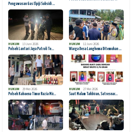
Pengawasan Gas Elpiji Subsidi …
HUKUM
13 Juni 2026
HUKUM
12 Juni 2026
Polsek Lantari Jaya Patroli Te…
Warga Desa Langkema Ditemukan …
HUKUM
29 Mei 2026
HUKUM
27 Mei 2026
Polsek Kabaena Timur Razia Mir…
Saat Malam Takbiran, Satresnar…