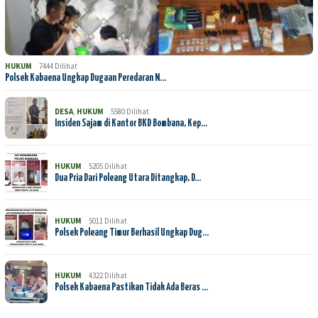
HUKUM
7444 Dilihat
Polsek Kabaena Ungkap Dugaan Peredaran N…
DESA
,
HUKUM
5580 Dilihat
Insiden Sajam di Kantor BKD Bombana, Kep…
HUKUM
5205 Dilihat
Dua Pria Dari Poleang Utara Ditangkap, D…
HUKUM
5011 Dilihat
Polsek Poleang Timur Berhasil Ungkap Dug…
HUKUM
4322 Dilihat
Polsek Kabaena Pastikan Tidak Ada Beras …