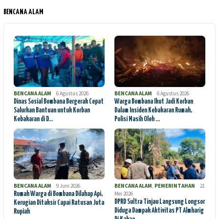
BENCANA ALAM
BENCANA ALAM
6 Agustus 2026
BENCANA ALAM
6 Agustus 2026
Dinas Sosial Bombana Bergerak Cepat
Warga Bombana Ikut Jadi Korban
Salurkan Bantuan untuk Korban
Dalam Insiden Kebakaran Rumah,
Kebakaran di D…
Polisi Masih Oleh …
BENCANA ALAM
9 Juni 2026
BENCANA ALAM
,
PEMERINTAHAN
21
Mei 2026
Rumah Warga di Bombana Dilahap Api,
DPRD Sultra Tinjau Langsung Longsor
Kerugian Ditaksir Capai Ratusan Juta
Diduga Dampak Aktivitas PT Almharig
Rupiah