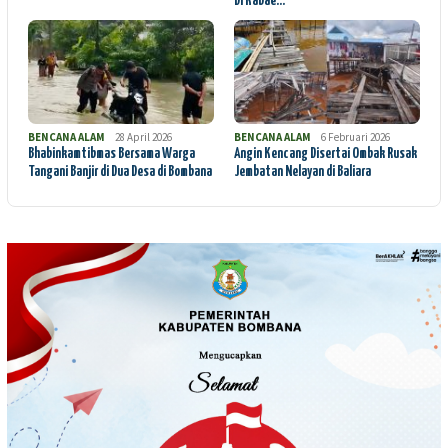
Di Kabae…
BENCANA ALAM
28 April 2026
BENCANA ALAM
6 Februari 2026
Bhabinkamtibmas Bersama Warga
Angin Kencang Disertai Ombak Rusak
Tangani Banjir di Dua Desa di Bombana
Jembatan Nelayan di Baliara