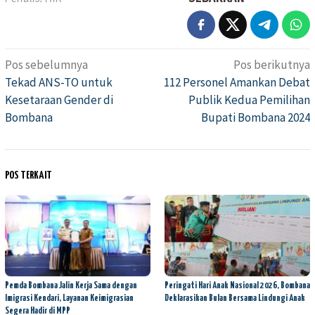
Pos sebelumnya
Pos berikutnya
Navigasi
Tekad ANS-TO untuk
112 Personel Amankan Debat
pos
Kesetaraan Gender di
Publik Kedua Pemilihan
Bombana
Bupati Bombana 2024
POS TERKAIT
Pemda Bombana Jalin Kerja Sama dengan
Peringati Hari Anak Nasional 2026, Bombana
Imigrasi Kendari, Layanan Keimigrasian
Deklarasikan Bulan Bersama Lindungi Anak
Segera Hadir di MPP