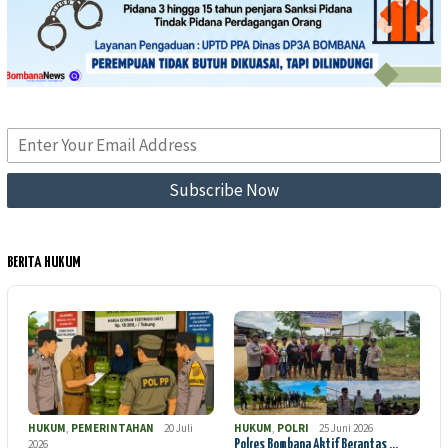
BERITA HUKUM
HUKUM
,
PEMERINTAHAN
20 Juli
HUKUM
,
POLRI
25 Juni 2026
2026
Polres Bombana Aktif Berantas …