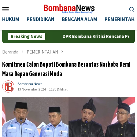
Loncat
Menu
ke
Mobile
konten
HUKUM
PENDIDIKAN
BENCANA ALAM
PEMERINTAH
ers
Breaking News
DPR Bombana Kritisi Rencana Penggunaan Pelabuhan
Beranda
PEMERINTAHAN
Komitmen Calon Bupati Bombana Berantas Narkoba Demi
Masa Depan Generasi Muda
Bombana News
13 November 2024
1185 Dilihat