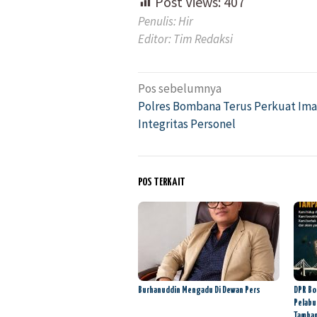
Post Views:
407
Penulis: Hir
Editor: Tim Redaksi
Pos sebelumnya
Navigasi
Polres Bombana Terus Perkuat Ima
pos
Integritas Personel
POS TERKAIT
Burhanuddin Mengadu Di Dewan Pers
DPR Bo
Pelabu
Tamba