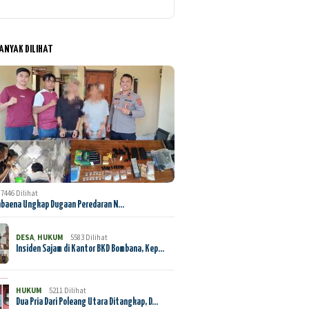
BANYAK DILIHAT
7446 Dilihat
abaena Ungkap Dugaan Peredaran N…
DESA
,
HUKUM
5583 Dilihat
Insiden Sajam di Kantor BKD Bombana, Kep…
HUKUM
5211 Dilihat
Dua Pria Dari Poleang Utara Ditangkap, D…