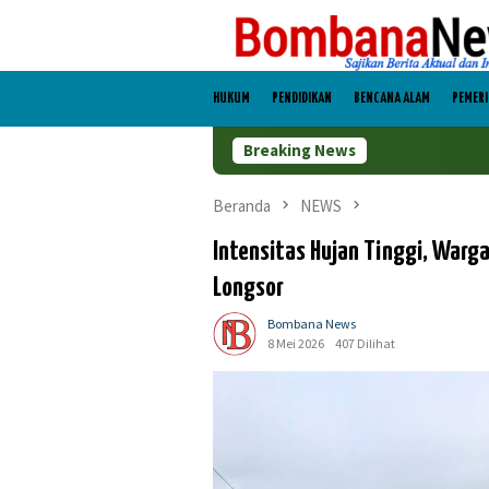
Loncat
ke
konten
HUKUM
PENDIDIKAN
BENCANA ALAM
PEMER
Breaking News
B
Beranda
NEWS
Intensitas Hujan Tinggi, War
Longsor
Bombana News
8 Mei 2026
407 Dilihat