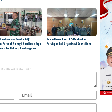
 Bombana dan Kondim 1431
Temui Dewan Pers, PJS Mantapkan
a Perkuat Sinergi, Komitmen Jaga
Persiapan Jadi Organisasi Konstituen
bmas dan Dukung Pembangunan
as yang wajib ditandai
*