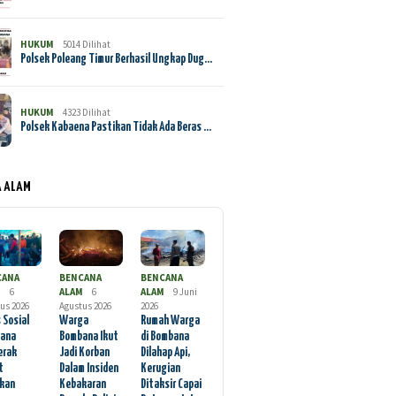
HUKUM
5014 Dilihat
Polsek Poleang Timur Berhasil Ungkap Dug…
HUKUM
4323 Dilihat
Polsek Kabaena Pastikan Tidak Ada Beras …
A ALAM
CANA
BENCANA
BENCANA
M
6
ALAM
6
ALAM
9 Juni
us 2026
Agustus 2026
2026
 Sosial
Warga
Rumah Warga
ana
Bombana Ikut
di Bombana
erak
Jadi Korban
Dilahap Api,
t
Dalam Insiden
Kerugian
rkan
Kebakaran
Ditaksir Capai