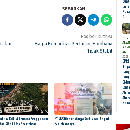
Bant
untu
SEBARKAN
Keba
D…
Pos berikutnya
BEN
n dan
Harga Komoditas Pertanian Bombana
ALA
PEM
Tidak Stabil
AN
2026
DPRD
Tinj
Lang
Long
Didu
Damp
Akti
Almha
Kab
mbana Kritisi Rencana Penggunaan
PT BBS Didemo Warga Soal Lahan, Begini
han Sikeli Oleh Perusahaan
Penjelasannya
ng