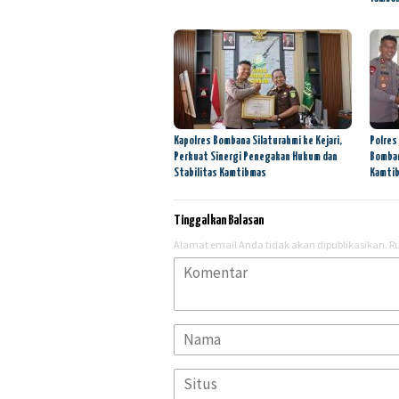
Kapolres Bombana Silaturahmi ke Kejari,
Polres
Perkuat Sinergi Penegakan Hukum dan
Bomban
Stabilitas Kamtibmas
Kamti
Tinggalkan Balasan
Alamat email Anda tidak akan dipublikasikan.
Ru