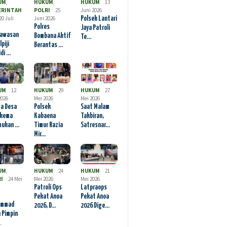
UM
,
HUKUM
,
HUKUM
13
ERINTAH
POLRI
25
Juni 2026
20 Juli
Juni 2026
Polsek Lantari
Polres
Jaya Patroli
awasan
Bombana Aktif
Te…
lpiji
Berantas …
idi …
UM
12
HUKUM
29
HUKUM
27
2026
Mei 2026
Mei 2026
a Desa
Polsek
Saat Malam
kema
Kabaena
Takbiran,
mukan …
Timur Razia
Satresnar…
Mir…
UM
,
HUKUM
24
HUKUM
21
I
24 Mei
Mei 2026
Mei 2026
Patroli Ops
Latpraops
Pekat Anoa
Pekat Anoa
ammad
2026, D…
2026 Dige…
 Pimpin
…