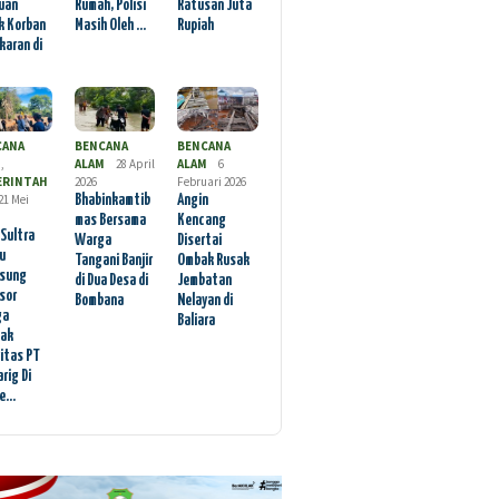
uan
Rumah, Polisi
Ratusan Juta
k Korban
Masih Oleh …
Rupiah
karan di
CANA
BENCANA
BENCANA
M
,
ALAM
28 April
ALAM
6
ERINTAH
2026
Februari 2026
21 Mei
Bhabinkamtib
Angin
mas Bersama
Kencang
 Sultra
Warga
Disertai
au
Tangani Banjir
Ombak Rusak
sung
di Dua Desa di
Jembatan
sor
Bombana
Nelayan di
ga
Baliara
ak
vitas PT
rig Di
ae…