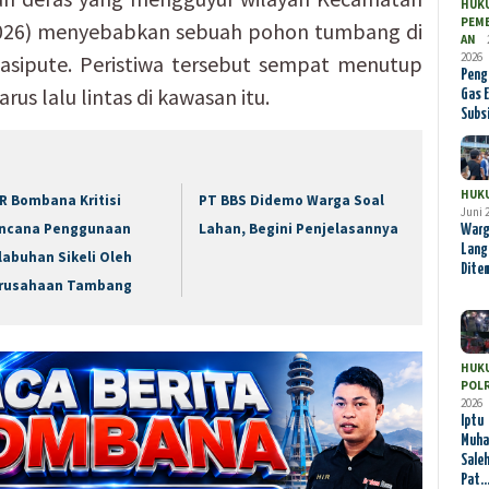
HUK
PEM
026) menyebabkan sebuah pohon tumbang di
AN
2026
asipute. Peristiwa tersebut sempat menutup
Peng
us lalu lintas di kawasan itu.
Gas E
Subs
HUK
R Bombana Kritisi
PT BBS Didemo Warga Soal
Juni 
ncana Penggunaan
Lahan, Begini Penjelasannya
Warg
Lang
labuhan Sikeli Oleh
Dite
rusahaan Tambang
HUK
POLR
2026
Iptu
Muh
Saleh
Pat