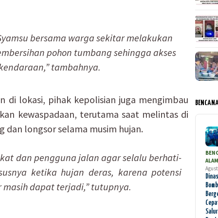
Syamsu bersama warga sekitar melakukan
embersihan pohon tumbang sehingga akses
i kendaraan,” tambahnya.
 di lokasi, pihak kepolisian juga mengimbau
BENCAN
kan kewaspadaan, terutama saat melintas di
 dan longsor selama musim hujan.
BEN
t dan pengguna jalan agar selalu berhati-
ALA
Agust
susnya ketika hujan deras, karena potensi
Dinas
masih dapat terjadi,” tutupnya.
Bomb
Berg
Cepa
Salu