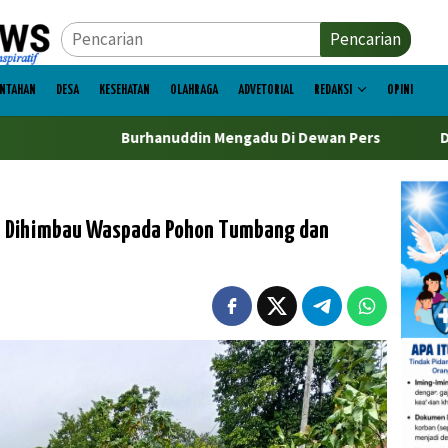
Pencarian
INTAHAN
DESA
KESEHATAN
OLAHRAGA
ADVETORIAL
REDAKSI
OPINI
urhanuddin Mengadu Di Dewan Pers
DPR Bombana Kritis
ga Dihimbau Waspada Pohon Tumbang dan