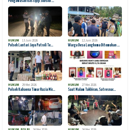
Pengawasan Gas Elpiji Subsidi …
HUKUM
13 Juni 2026
HUKUM
12 Juni 2026
Polsek Lantari Jaya Patroli Te…
Warga Desa Langkema Ditemukan …
HUKUM
29 Mei 2026
HUKUM
27 Mei 2026
Polsek Kabaena Timur Razia Mir…
Saat Malam Takbiran, Satresnar…
HUKUM
,
POLRI
24 Mei 2026
HUKUM
24 Mei 2026