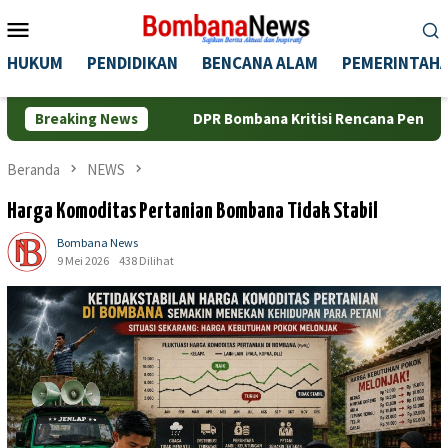
Loncat
Menu
ke
Mobile
konten
HUKUM
PENDIDIKAN
BENCANA ALAM
PEMERINTAH
s
Breaking News
DPR Bombana Kritisi Rencana Penggunaan Pelabuhan Si
Beranda
NEWS
Harga Komoditas Pertanian Bombana Tidak Stabil
Bombana News
9 Mei 2026
438 Dilihat