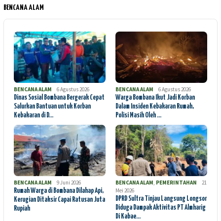
BENCANA ALAM
BENCANA ALAM
6 Agustus 2026
BENCANA ALAM
6 Agustus 2026
Dinas Sosial Bombana Bergerak Cepat
Warga Bombana Ikut Jadi Korban
Salurkan Bantuan untuk Korban
Dalam Insiden Kebakaran Rumah,
Kebakaran di D…
Polisi Masih Oleh …
BENCANA ALAM
9 Juni 2026
BENCANA ALAM
,
PEMERINTAHAN
21
Mei 2026
Rumah Warga di Bombana Dilahap Api,
DPRD Sultra Tinjau Langsung Longsor
Kerugian Ditaksir Capai Ratusan Juta
Diduga Dampak Aktivitas PT Almharig
Rupiah
Di Kabae…