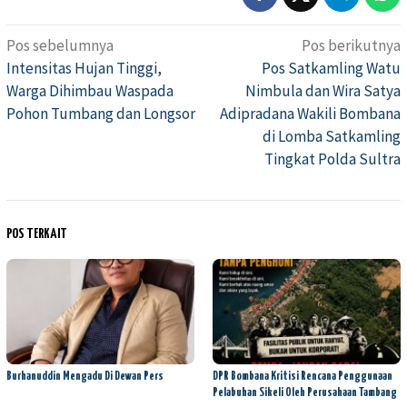
Pos sebelumnya
Pos berikutnya
Navigasi
Intensitas Hujan Tinggi,
Pos Satkamling Watu
pos
Warga Dihimbau Waspada
Nimbula dan Wira Satya
Pohon Tumbang dan Longsor
Adipradana Wakili Bombana
di Lomba Satkamling
Tingkat Polda Sultra
POS TERKAIT
Burhanuddin Mengadu Di Dewan Pers
DPR Bombana Kritisi Rencana Penggunaan
Pelabuhan Sikeli Oleh Perusahaan Tambang