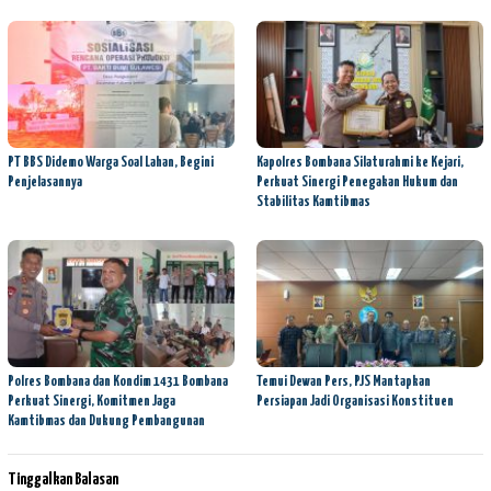
PT BBS Didemo Warga Soal Lahan, Begini
Kapolres Bombana Silaturahmi ke Kejari,
Penjelasannya
Perkuat Sinergi Penegakan Hukum dan
Stabilitas Kamtibmas
Polres Bombana dan Kondim 1431 Bombana
Temui Dewan Pers, PJS Mantapkan
Perkuat Sinergi, Komitmen Jaga
Persiapan Jadi Organisasi Konstituen
Kamtibmas dan Dukung Pembangunan
Tinggalkan Balasan