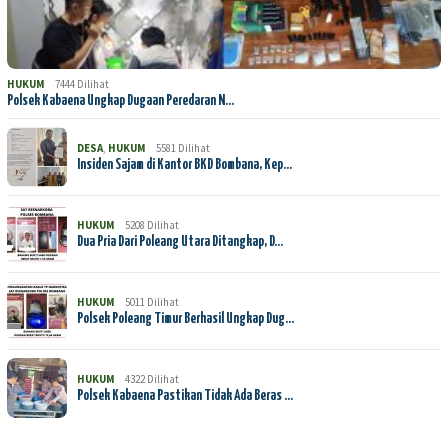
HUKUM
7444 Dilihat
Polsek Kabaena Ungkap Dugaan Peredaran N…
DESA
,
HUKUM
5581 Dilihat
Insiden Sajam di Kantor BKD Bombana, Kep…
HUKUM
5208 Dilihat
Dua Pria Dari Poleang Utara Ditangkap, D…
HUKUM
5011 Dilihat
Polsek Poleang Timur Berhasil Ungkap Dug…
HUKUM
4322 Dilihat
Polsek Kabaena Pastikan Tidak Ada Beras …