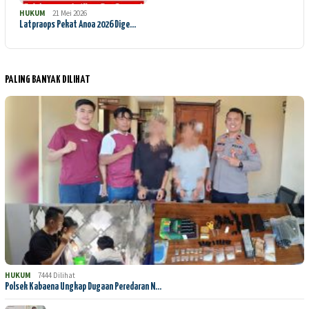
HUKUM
21 Mei 2026
Latpraops Pekat Anoa 2026 Dige…
PALING BANYAK DILIHAT
HUKUM
7444 Dilihat
Polsek Kabaena Ungkap Dugaan Peredaran N…