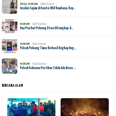
DESA
,
HUKUM
5580 Dilihat
Insiden Sajam di Kantor BKD Bombana, Kep…
HUKUM
5207 Dilihat
Dua Pria Dari Poleang Utara Ditangkap, D…
HUKUM
5011 Dilihat
Polsek Poleang Timur Berhasil Ungkap Dug…
HUKUM
4322 Dilihat
Polsek Kabaena Pastikan Tidak Ada Beras …
BENCANA ALAM