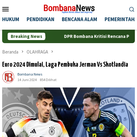
Loncat
Menu
ke
Mobile
konten
HUKUM
PENDIDIKAN
BENCANA ALAM
PEMERINTAH
 Pers
Breaking News
DPR Bombana Kritisi Rencana Penggunaan Pelabuha
Beranda
OLAHRAGA
Euro 2024 Dimulai, Laga Pembuka Jerman Vs Skotlandia
Bombana News
14 Juni 2024
854 Dilihat