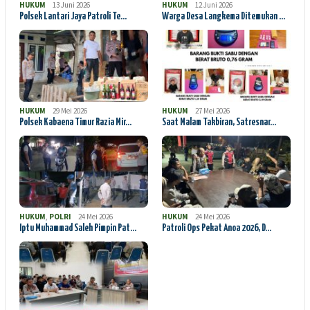
HUKUM
13 Juni 2026
HUKUM
12 Juni 2026
Polsek Lantari Jaya Patroli Te…
Warga Desa Langkema Ditemukan …
HUKUM
29 Mei 2026
HUKUM
27 Mei 2026
Polsek Kabaena Timur Razia Mir…
Saat Malam Takbiran, Satresnar…
HUKUM
,
POLRI
24 Mei 2026
HUKUM
24 Mei 2026
Iptu Muhammad Saleh Pimpin Pat…
Patroli Ops Pekat Anoa 2026, D…