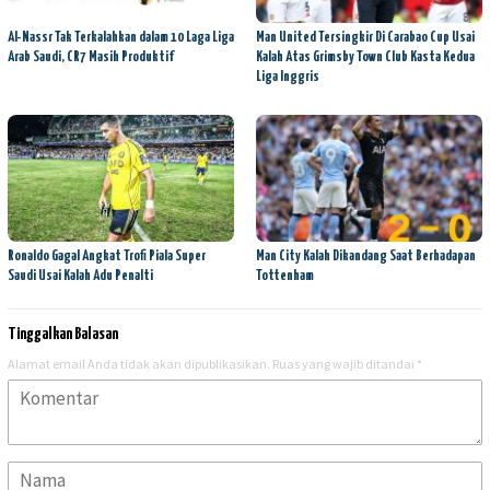
Al-Nassr Tak Terkalahkan dalam 10 Laga Liga
Man United Tersingkir Di Carabao Cup Usai
Arab Saudi, CR7 Masih Produktif
Kalah Atas Grimsby Town Club Kasta Kedua
Liga Inggris
Ronaldo Gagal Angkat Trofi Piala Super
Man City Kalah Dikandang Saat Berhadapan
Saudi Usai Kalah Adu Penalti
Tottenham
Tinggalkan Balasan
Alamat email Anda tidak akan dipublikasikan.
Ruas yang wajib ditandai
*