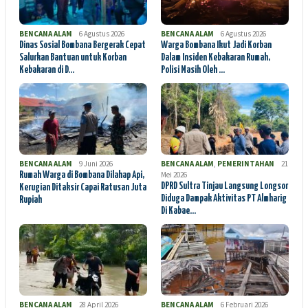
BENCANA ALAM
6 Agustus 2026
BENCANA ALAM
6 Agustus 2026
Dinas Sosial Bombana Bergerak Cepat
Warga Bombana Ikut Jadi Korban
Salurkan Bantuan untuk Korban
Dalam Insiden Kebakaran Rumah,
Kebakaran di D…
Polisi Masih Oleh …
BENCANA ALAM
9 Juni 2026
BENCANA ALAM
,
PEMERINTAHAN
21
Mei 2026
Rumah Warga di Bombana Dilahap Api,
DPRD Sultra Tinjau Langsung Longsor
Kerugian Ditaksir Capai Ratusan Juta
Diduga Dampak Aktivitas PT Almharig
Rupiah
Di Kabae…
BENCANA ALAM
28 April 2026
BENCANA ALAM
6 Februari 2026