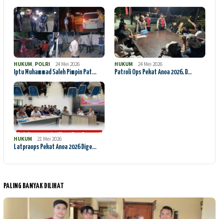
HUKUM
,
POLRI
24 Mei 2026
HUKUM
24 Mei 2026
Iptu Muhammad Saleh Pimpin Pat…
Patroli Ops Pekat Anoa 2026, D…
HUKUM
21 Mei 2026
Latpraops Pekat Anoa 2026 Dige…
PALING BANYAK DILIHAT