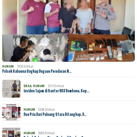
HUKUM
7432 Dilihat
Polsek Kabaena Ungkap Dugaan Peredaran N…
DESA
,
HUKUM
5573 Dilihat
Insiden Sajam di Kantor BKD Bombana, Kep…
HUKUM
5198 Dilihat
Dua Pria Dari Poleang Utara Ditangkap, D…
HUKUM
5005 Dilihat