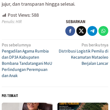
jujur, dan transparan hingga selesai.
Post Views:
588
Penulis: HIR
SEBARKAN
Pos sebelumnya
Pos berikutnya
Navigasi
Pengadilan Agama Rumbia
Distribusi Logistik Pemilu di
pos
dan DP3A Kabupaten
Kecamatan Mataoleo
Bombana Tandatangani MoU
Berjalan Lancar
Perlindungan Perempuan
dan Anak
POS TERKAIT