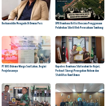
Burhanuddin Mengadu Di Dewan Pers
DPR Bombana Kritisi Rencana Penggunaan
Pelabuhan Sikeli Oleh Perusahaan Tambang
PT BBS Didemo Warga Soal Lahan, Begini
Kapolres Bombana Silaturahmi ke Kejari,
Penjelasannya
Perkuat Sinergi Penegakan Hukum dan
Stabilitas Kamtibmas