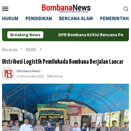
Loncat
Menu
ke
Mobile
konten
HUKUM
PENDIDIKAN
BENCANA ALAM
PEMERINTAH
s
Breaking News
DPR Bombana Kritisi Rencana Penggunaan Pelabuhan S
Beranda
NEWS
Distribusi Logistik Pemilukada Bombana Berjalan Lancar
Bombana News
25 November 2024
588 Dilihat