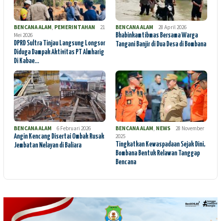
BENCANA ALAM
,
PEMERINTAHAN
21
BENCANA ALAM
28 April 2026
Mei 2026
Bhabinkamtibmas Bersama Warga
DPRD Sultra Tinjau Langsung Longsor
Tangani Banjir di Dua Desa di Bombana
Diduga Dampak Aktivitas PT Almharig
Di Kabae…
BENCANA ALAM
6 Februari 2026
BENCANA ALAM
,
NEWS
28 November
2025
Angin Kencang Disertai Ombak Rusak
Tingkatkan Kewaspadaan Sejak Dini,
Jembatan Nelayan di Baliara
Bombana Bentuk Relawan Tanggap
Bencana