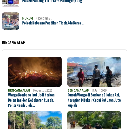
Polsek Poleang Timur Berhasil Ungkap Dug…
HUKUM
4320 Dilihat
Polsek Kabaena Pastikan Tidak Ada Beras …
BENCANA ALAM
BENCANA ALAM
6 Agustus 2026
BENCANA ALAM
9 Juni 2026
Warga Bombana Ikut Jadi Korban
Rumah Warga di Bombana Dilahap Api,
Dalam Insiden Kebakaran Rumah,
Kerugian Ditaksir Capai Ratusan Juta
Polisi Masih Oleh …
Rupiah