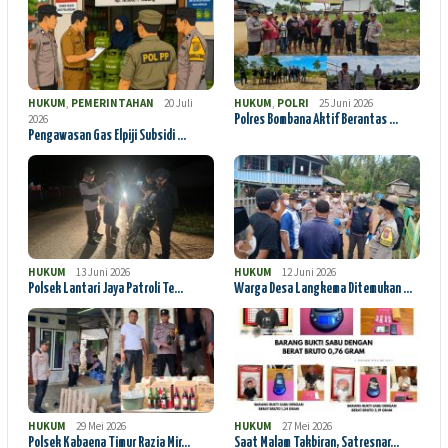
HUKUM
,
PEMERINTAHAN
20 Juli
HUKUM
,
POLRI
25 Juni 2026
2026
Polres Bombana Aktif Berantas …
Pengawasan Gas Elpiji Subsidi …
HUKUM
13 Juni 2026
HUKUM
12 Juni 2026
Polsek Lantari Jaya Patroli Te…
Warga Desa Langkema Ditemukan …
HUKUM
29 Mei 2026
HUKUM
27 Mei 2026
Polsek Kabaena Timur Razia Mir…
Saat Malam Takbiran, Satresnar…