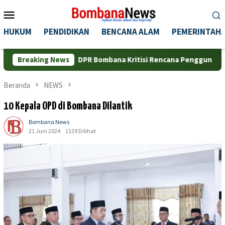
Loncat
Menu
ke
Mobile
konten
HUKUM
PENDIDIKAN
BENCANA ALAM
PEMERINTAH
DPR Bombana Kritisi Rencana Penggunaan Pelabuhan Sikel
Breaking News
Beranda
NEWS
10 Kepala OPD di Bombana Dilantik
Bombana News
21 Juni 2024
1129 Dilihat