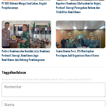
PT BBS Didemo Warga Soal Lahan, Begini
Kapolres Bombana Silaturahmi ke Kejari,
Penjelasannya
Perkuat Sinergi Penegakan Hukum dan
Stabilitas Kamtibmas
Polres Bombana dan Kondim 1431 Bombana
Temui Dewan Pers, PJS Mantapkan
Perkuat Sinergi, Komitmen Jaga
Persiapan Jadi Organisasi Konstituen
Kamtibmas dan Dukung Pembangunan
Tinggalkan Balasan
Alamat email Anda tidak akan dipublikasikan.
Ruas yang wajib ditandai
*