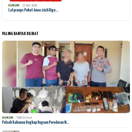
HUKUM
21 Mei 2026
Latpraops Pekat Anoa 2026 Dige…
PALING BANYAK DILIHAT
HUKUM
7446 Dilihat
Polsek Kabaena Ungkap Dugaan Peredaran N…