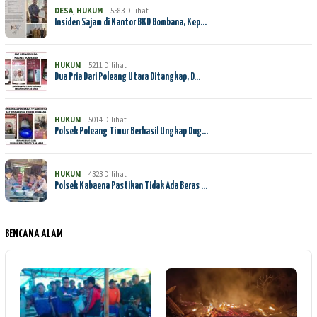
DESA
,
HUKUM
5583 Dilihat
Insiden Sajam di Kantor BKD Bombana, Kep…
HUKUM
5211 Dilihat
Dua Pria Dari Poleang Utara Ditangkap, D…
HUKUM
5014 Dilihat
Polsek Poleang Timur Berhasil Ungkap Dug…
HUKUM
4323 Dilihat
Polsek Kabaena Pastikan Tidak Ada Beras …
BENCANA ALAM