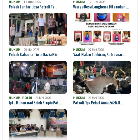
HUKUM
13 Juni 2026
HUKUM
12 Juni 2026
Polsek Lantari Jaya Patroli Te…
Warga Desa Langkema Ditemukan …
HUKUM
29 Mei 2026
HUKUM
27 Mei 2026
Polsek Kabaena Timur Razia Mir…
Saat Malam Takbiran, Satresnar…
HUKUM
,
POLRI
24 Mei 2026
HUKUM
24 Mei 2026
Iptu Muhammad Saleh Pimpin Pat…
Patroli Ops Pekat Anoa 2026, D…