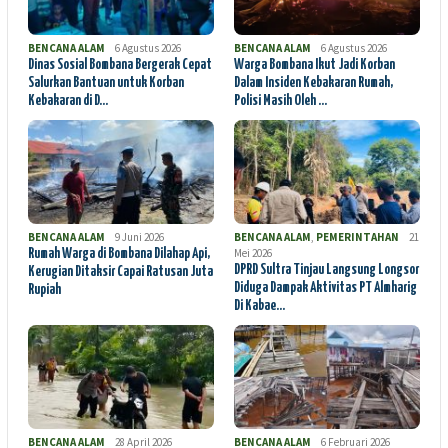
BENCANA ALAM
6 Agustus 2026
BENCANA ALAM
6 Agustus 2026
Dinas Sosial Bombana Bergerak Cepat
Warga Bombana Ikut Jadi Korban
Salurkan Bantuan untuk Korban
Dalam Insiden Kebakaran Rumah,
Kebakaran di D…
Polisi Masih Oleh …
BENCANA ALAM
9 Juni 2026
BENCANA ALAM
,
PEMERINTAHAN
21
Mei 2026
Rumah Warga di Bombana Dilahap Api,
DPRD Sultra Tinjau Langsung Longsor
Kerugian Ditaksir Capai Ratusan Juta
Diduga Dampak Aktivitas PT Almharig
Rupiah
Di Kabae…
BENCANA ALAM
28 April 2026
BENCANA ALAM
6 Februari 2026